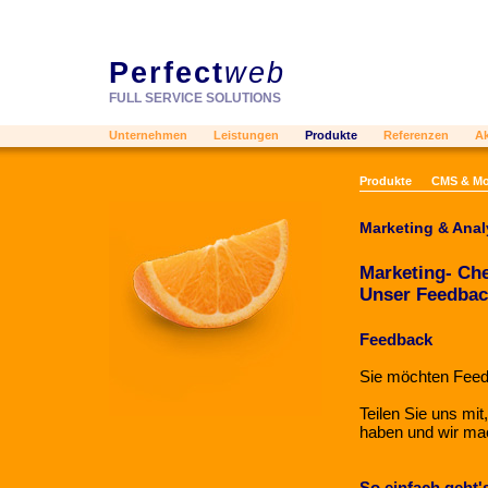
Perfect
web
FULL SERVICE SOLUTIONS
Unternehmen
Leistungen
Produkte
Referenzen
Ak
Produkte
CMS & Mo
Marketing & Anal
Marketing- Ch
Unser Feedback
Feedback
Sie möchten Feedb
Teilen Sie uns mit
haben und wir mac
So einfach geht'